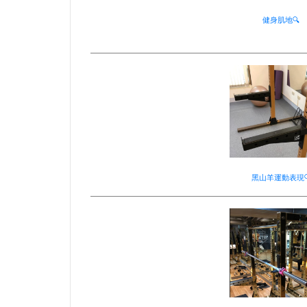
健身肌地🔍
黑山羊運動表現