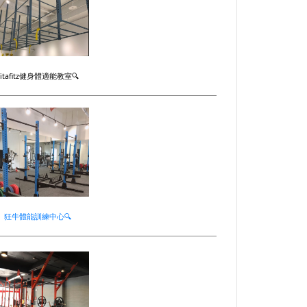
Vitafitz健身體適能教室🔍
狂牛
體能訓練中心🔍