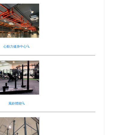
心動力健身中心🔍
風鈴體能🔍