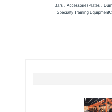
Bars．Accessories
Plates．Dumb
Specialty Training Equipment
C