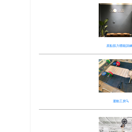
原點肌力體能訓練
運動工房🔍