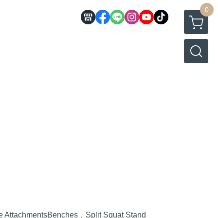
0
e Attachments
Benches．Split Squat Stand