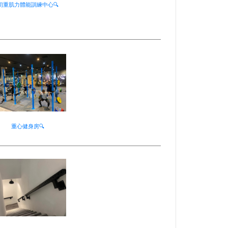
初重肌力體能訓練中心🔍
重心健身房🔍