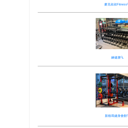
麥克叔叔Fitness
練健康🔍
新格瑪健身會館