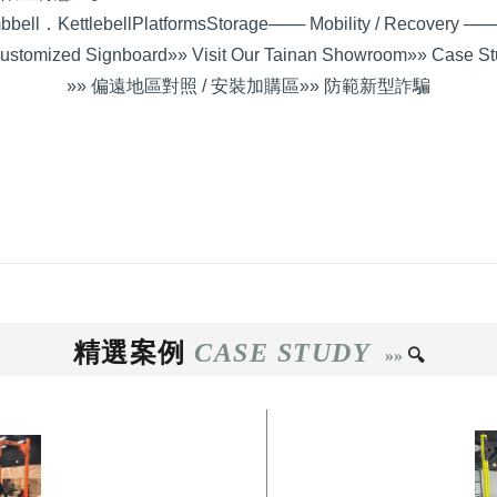
bell．Kettlebell
Platforms
Storage
─── Mobility / Recovery ──
ustomized Signboard
»» Visit Our Tainan Showroom
»» Case St
»» 偏遠地區對照 / 安裝加購區
»» 防範新型詐騙
精選案例
CASE STUD
Y
»
»
🔍