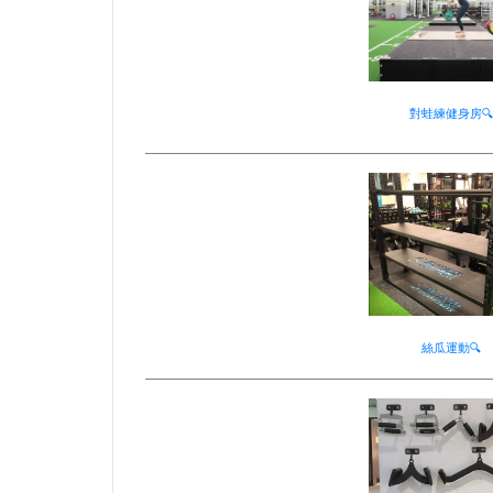
對蛙練健身房🔍
絲瓜運動🔍