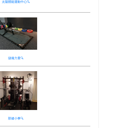
太陽體能運動中心🔍
儲備力量🔍
那健小事🔍