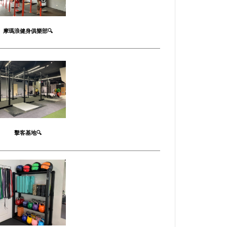
摩瑪浪健身俱樂部🔍
擊客基地🔍