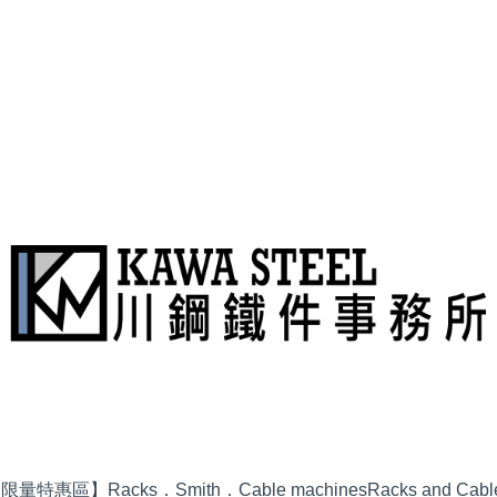
品限量特惠區】
Racks．Smith．Cable machines
Racks and Cabl