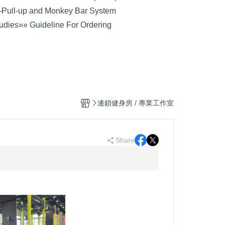
─
Pull-up and Monkey Bar System
udies
»» Guideline For Ordering
連鎖健身房 / 專業工作室
Share