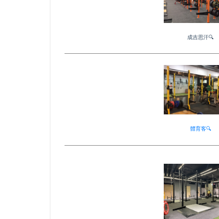
成吉思汗🔍
體育客🔍