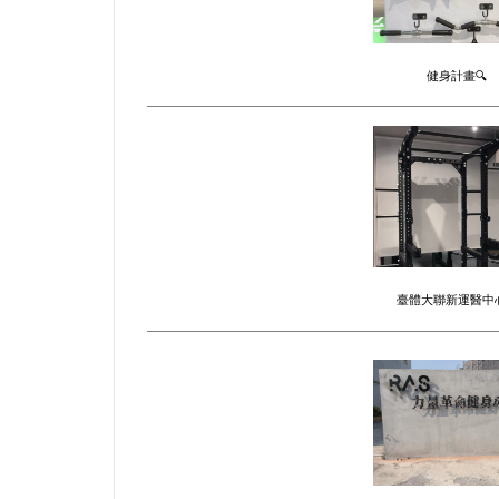
健身計畫🔍
臺體大聯新運醫中心