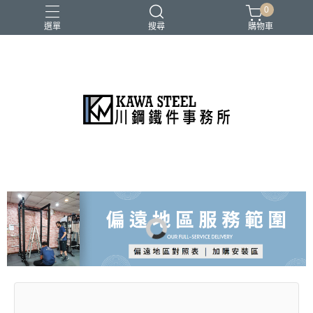
0
選單
搜尋
購物車
二柱／四柱／農夫架
健身地墊／硬舉墊
史密斯／ Cable飛鳥高低拉
地雷管／練背下拉配件
槓片／啞鈴／壺鈴