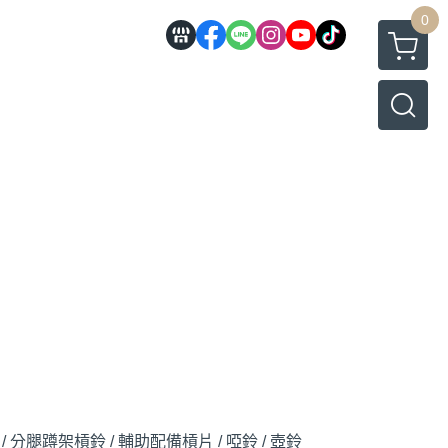
0
/ 分腿蹲架
槓鈴 / 輔助配備
槓片 / 啞鈴 / 壺鈴