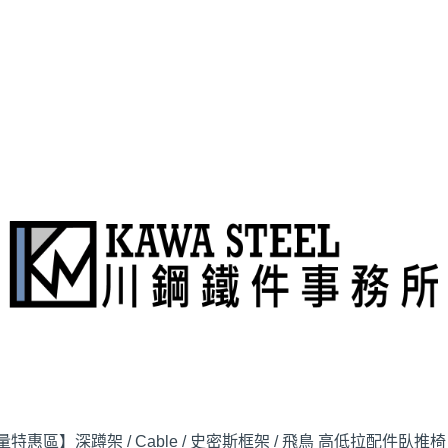
量特惠區】
深蹲架 / Cable / 史密斯
框架 / 飛鳥 高低拉配件
臥推椅 