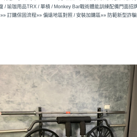
 / 瑜珈用品
TRX / 單槓 / Monkey Bar
戰術體能訓練配備
門面招牌
»» 訂購保固流程
»» 偏遠地區對照 / 安裝加購區
»» 防範新型詐騙