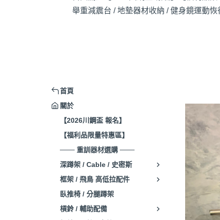
舉重減震台 / 地墊
器材收納 / 健身鏡
運動恢復
首頁
關於
【2026川鋼盃 報名】
【福利品限量特惠區】
─── 重訓器材選購 ───
深蹲架 / Cable / 史密斯
框架 / 飛鳥 高低拉配件
臥推椅 / 分腿蹲架
槓鈴 / 輔助配備