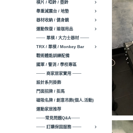
槓片 / 啞鈴 / 壺鈴
舉重減震台 / 地墊
器材收納 / 健身鏡
運動恢復 / 瑜珈用品
─── 單槓 / 大力士器材 ───
TRX / 單槓 / Monkey Bar
戰術體能訓練配備
國軍 / 警消 / 學校專區
─── 商家居家實用 ───
設計系列掛飾
門面招牌 / 拒馬
磁吸名牌 / 創意吊飾(個人.活動)
運動家居推荐
───常見問題Q&A───
─── 訂購保固服務 ───