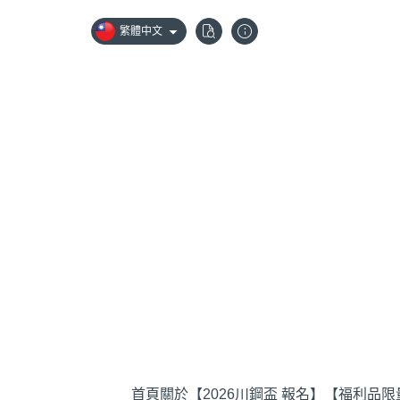
繁體中文
首頁
關於
【2026川鋼盃 報名】
【福利品限