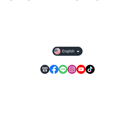
About
All Products
Payment Options
English