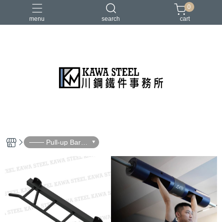
0
menu
search
cart
二柱／四柱／農夫架
健身地墊／硬舉墊
史密斯／ Cable飛鳥高低拉
地雷管／練背下拉配件
槓片／啞鈴／壺鈴
─── Pull-up Bar /
Strongman ───