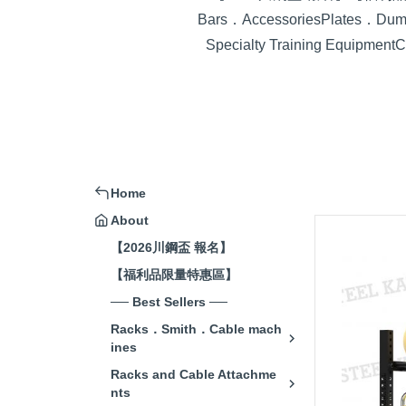
Bars．Accessories
Plates．Dumb
Specialty Training Equipment
C
Home
About
【2026川鋼盃 報名】
【福利品限量特惠區】
── Best Sellers ──
Racks．Smith．Cable mach
ines
Racks and Cable Attachme
nts