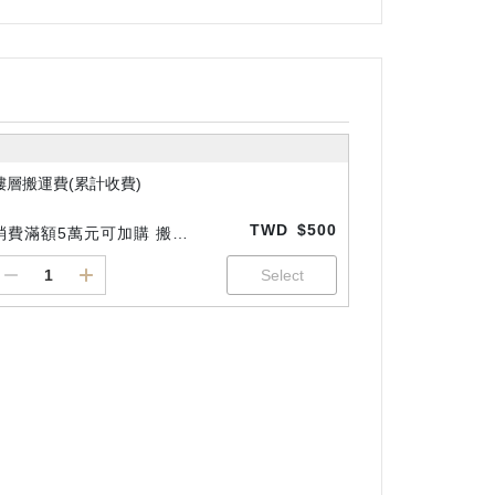
樓層搬運費(累計收費)
TWD
$500
消費滿額5萬元可加購 搬上
1層收500元