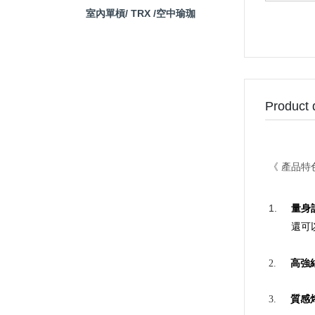
室內單槓/ TRX /空中瑜珈
Product 
《
產品特
1.
量身
還可
高強
2.
質感
3.