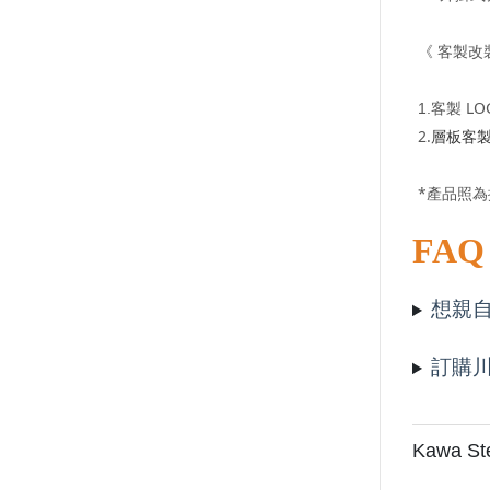
《
客製改
LO
1.
客製
2.
層板客製l
*產品照
FA
想親
訂購
Kawa Ste