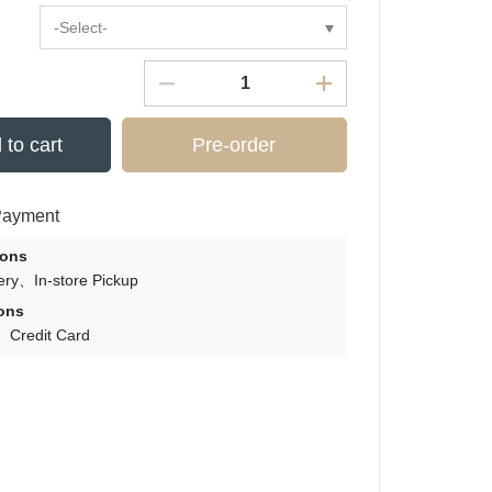
-Select-
 to cart
Pre-order
Payment
ions
ry
In-store Pickup
ons
Credit Card