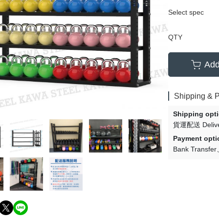
Select spec
QTY
Add
Shipping & 
Shipping opt
貨運配送 Delive
Payment opti
Bank Transfer