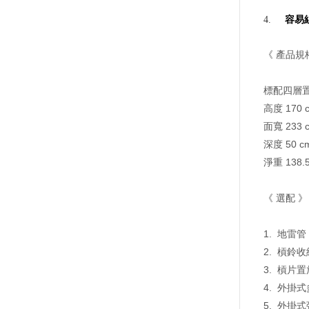
容易
4.
《
產品規
標配四層
高度 170 
面寬 233 
深度 50 c
淨重 138.
《
選配
》
1.
地雷管
2.
槓鈴收
3.
槓片置
4.
外掛式
5.
外掛式