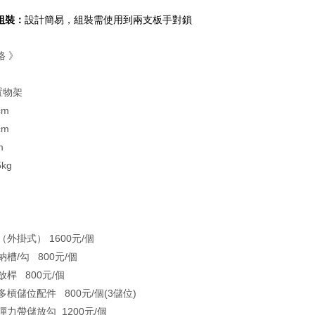
組裝：
設計簡易，組裝需使用到兩支板手對鎖
格
》
置物架
cm
cm
m
5kg
（外掛式）
1600元/個
納槽/勾
800元/個
放桿
800元/個
多槓儲位配件
800元/
個(
3儲位)
彈力帶儲放勾
1200元/個