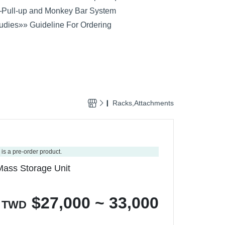
─
Pull-up and Monkey Bar System
udies
»» Guideline For Ordering
❙ Racks,Attachments
 is a pre-order product.
Mass Storage Unit
$
27,000 ~ 33,000
TWD