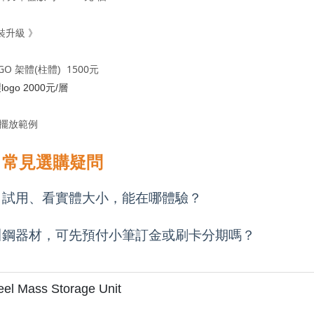
裝升級
》
GO
1500元
架體(柱體)
ogo 2000元/層
為擺放範例
Q
常見選購疑問
自試用、看實體大小，能在哪體驗？
川鋼器材，可先預付小筆訂金或刷卡分期嗎？
el Mass Storage Unit