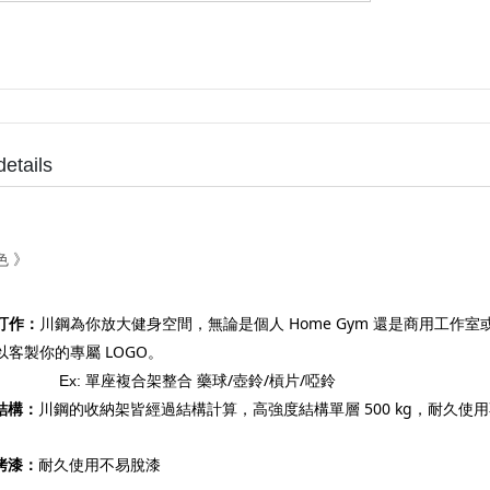
details
色
》
Home Gym
訂作：
川鋼為你放大健身空間，無論是個人
還是商用工作室
LOGO
以客製你的專屬
。
/
/
/
Ex:
單座複合架整合
藥球
壺鈴
槓片
啞鈴
500 kg
結構：
川鋼的收納架皆經過結構計算，高強度結構單層
，耐久使用
烤漆：
耐久使用不易脫漆