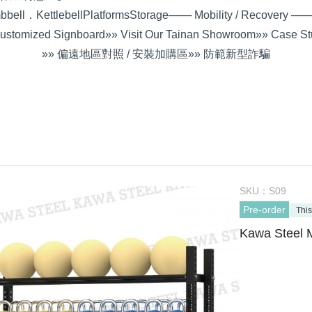
bell．Kettlebell
Platforms
Storage
─── Mobility / Recovery ──
ustomized Signboard
»» Visit Our Tainan Showroom
»» Case St
»» 偏遠地區對照 / 安裝加購區
»» 防範新型詐騙
SKU：
S09
Pre-order
This
Kawa Steel 