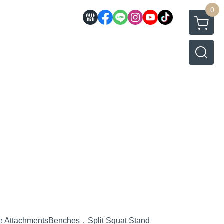
0
e Attachments
Benches．Split Squat Stand