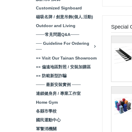
Customized Signboard
磁吸名牌 / 創意吊飾(個人.活動)
Outdoor and Living
Special 
───常見問題Q&A───
── Guideline For Ordering
──
»» Visit Our Tainan Showroom
»» 偏遠地區對照 / 安裝加購區
»» 防範新型詐騙
─── 最新安裝實例 ───
連鎖健身房 / 專業工作室
Home Gym
各縣市學校
國民運動中心
軍警消機關