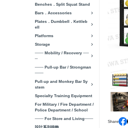
Benches．Split Squat Stand
Bars．Accessories
Plates．Dumbbell．Kettleb
ell
Platforms
Storage
─── Mobility / Recovery ──
─
─── Pull-up Bar / Strongman
───
Pull-up and Monkey Bar Sy
stem
Specialty Training Equipment
For Military / Fire Department /
Police Department / School
─── For Store and Living───
Share
設計系列掛飾