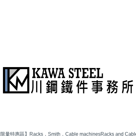
品限量特惠區】
Racks．Smith．Cable machines
Racks and Cabl