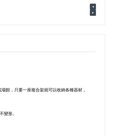
或場館，只要一座複合架就可以收納各種器材，
不變
形。