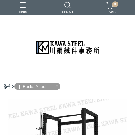
0
menu
search
cart
二柱／四柱／農夫架
健身地墊／硬舉墊
史密斯／ Cable飛鳥高低拉
地雷管／練背下拉配件
槓片／啞鈴／壺鈴
❙ Racks,Attachme
nts