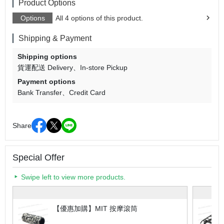
Product Options
Options
All 4 options of this product.
Shipping & Payment
Shipping options
貨運配送 Delivery
In-store Pickup
Payment options
Bank Transfer
Credit Card
Share
Special Offer
Swipe left to view more products.
【優惠加購】MIT 按摩滾筒