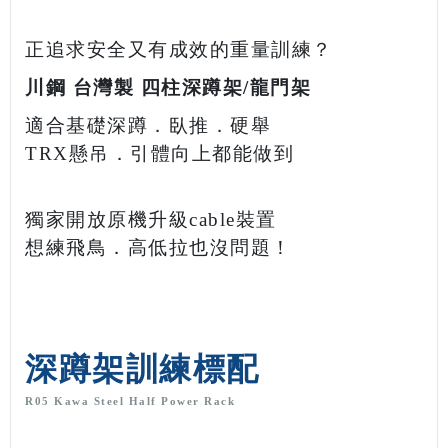
正追求安全又有成效的重量訓練？
川鋼 台灣製 四柱深蹲架/龍門架
適合基礎深蹲．臥推．硬舉
TRX懸吊．引體向上都
能做到
獨家開放原機升級cable裝置
想練飛鳥．高低拉也沒問題！
深蹲架訓練標配
R05 Kawa Steel Half Power Rack