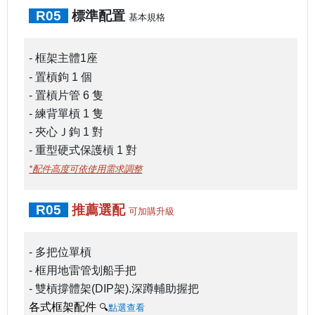
R05
標準配置
基本規格
- 框架主體
1
座
- 置槓鉤
1
個
- 置槓片管
6 隻
- 練背單槓 1 隻
- 夾心Ｊ鉤
1
對
- 重型硬式保護槓
1
對
*配件高度可依使用需求調整
R05
推薦選配
可加購升級
- 多把位單槓
- 框用地雷管划船手把
- 雙槓撐體架(DIP架).深蹲輔助握把
各式框架配件
🔍
點選查看