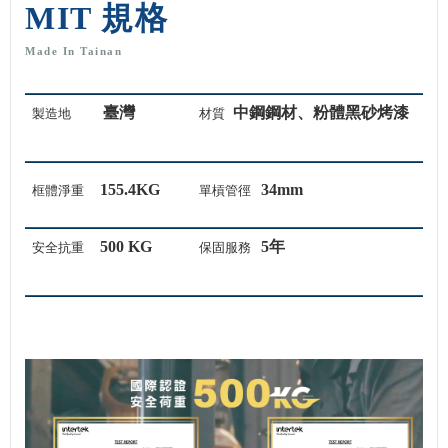
MIT 規格
Made In Tainan
臺灣
中鋼鋼材、粉體黑砂烤漆
製造地
材質
155.4KG
34mm
框體淨重
單槓管徑
500 KG
5
年
安全抗重
保固服務