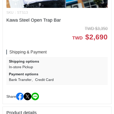
SKU：
STS13
Kawa Steel Open Trap Bar
TWD
$
3,350
$
2,690
TWD
Shipping & Payment
Shipping options
In-store Pickup
Payment options
Bank Transfer
Credit Card
Share
Product details