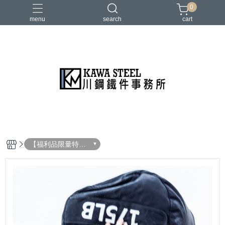
0
menu
search
cart
二柱／四柱／農夫架
健身地墊／硬舉墊
史密斯／ Cable飛鳥高低拉
地雷管／練背下拉配件
槓片／啞鈴／壺鈴
【福利品限量特惠
區】