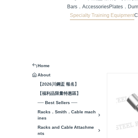
Bars．Accessories
Plates．Dumb
Specialty Training Equipment
C
Home
About
【2026川鋼盃 報名】
【福利品限量特惠區】
── Best Sellers ──
Racks．Smith．Cable mach
ines
Racks and Cable Attachme
nts