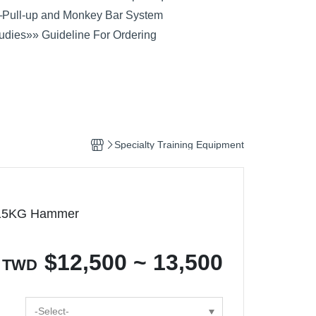
─
Pull-up and Monkey Bar System
udies
»» Guideline For Ordering
Specialty Training Equipment
 15KG Hammer
$
12,500 ~ 13,500
TWD
-Select-