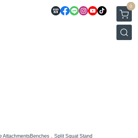
0
e Attachments
Benches．Split Squat Stand