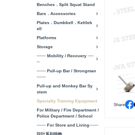
Benches．Split Squat Stand
Bars．Accessories
Plates．Dumbbell．Kettleb
ell
Platforms
Storage
─── Mobility / Recovery ──
─
─── Pull-up Bar / Strongman
───
Pull-up and Monkey Bar Sy
stem
Specialty Training Equipment
Share
For Military / Fire Department /
Police Department / School
─── For Store and Living───
設計系列掛飾