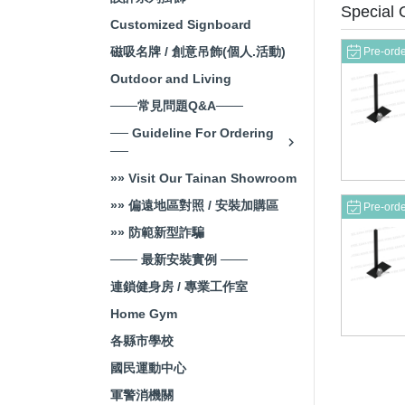
Special 
Customized Signboard
磁吸名牌 / 創意吊飾(個人.活動)
Pre-ord
Outdoor and Living
───常見問題Q&A───
── Guideline For Ordering
──
»» Visit Our Tainan Showroom
»» 偏遠地區對照 / 安裝加購區
Pre-ord
»» 防範新型詐騙
─── 最新安裝實例 ───
連鎖健身房 / 專業工作室
Home Gym
各縣市學校
國民運動中心
軍警消機關