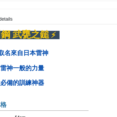
details
川鋼 武甕之鎚
⚡️
取名來自日本雷神
像雷神一般的力量
士必備的訓練神器
規格