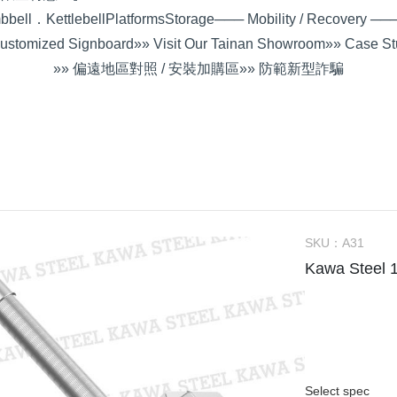
bell．Kettlebell
Platforms
Storage
─── Mobility / Recovery ──
ustomized Signboard
»» Visit Our Tainan Showroom
»» Case St
»» 偏遠地區對照 / 安裝加購區
»» 防範新型詐騙
SKU：
A31
Kawa Steel
Select spec