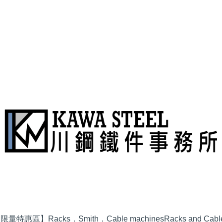
品限量特惠區】
Racks．Smith．Cable machines
Racks and Cabl