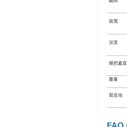
總高
面寬
深度
握把處
重量
製造地
FAQ