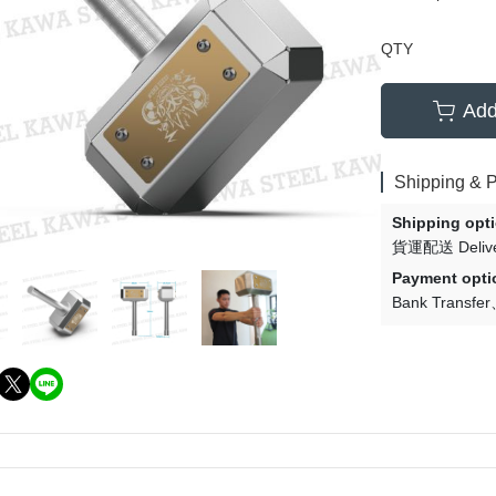
QTY
Add
Shipping & 
Shipping opt
貨運配送 Delive
Payment opti
Bank Transfer