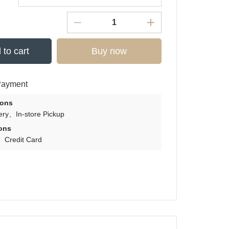
 to cart
Buy now
Payment
ions
ry
In-store Pickup
ons
Credit Card