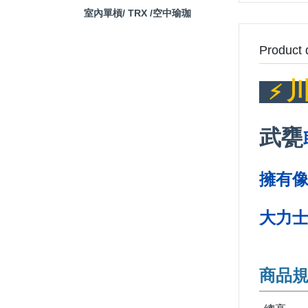
室內單槓/ TRX /空中瑜珈
Product 
⚡️
武甕
擁有
大力
商品