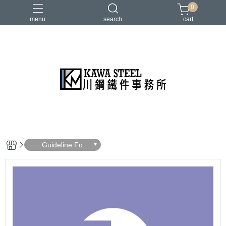
0
menu
search
cart
二柱／四柱／農夫架
健身地墊／硬舉墊
史密斯／ Cable飛鳥高低拉
地雷管／練背下拉配件
槓片／啞鈴／壺鈴
── Guideline For
Ordering ──