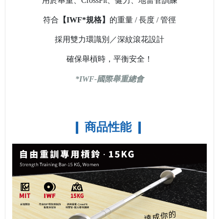
用於舉重、CrossFit、
健力、
地雷管訓練
符合
【
IWF*規格
】
的重量 / 長度 / 管徑
採用雙力環識別
／
深紋滾花設計
確保舉槓時，平衡安全！
*IWF-
國際舉重總會
❙ 商品性能
❙