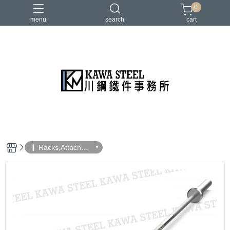
0
menu
search
cart
二柱／四柱／農夫架
健身地墊／硬舉墊
史密斯／ Cable飛鳥高低拉
地雷管／練背下拉配件
槓片／啞鈴／壺鈴
❙ Racks,Attachme
nts