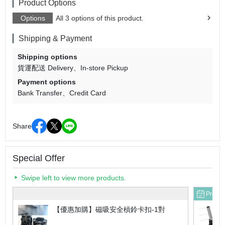
Product Options
Options
All 3 options of this product.
Shipping & Payment
Shipping options
貨運配送 Delivery
In-store Pickup
Payment options
Bank Transfer
Credit Card
Share
Special Offer
Swipe left to view more products.
Pre-or
【優惠加購】磁吸安全槓鈴卡扣-1對