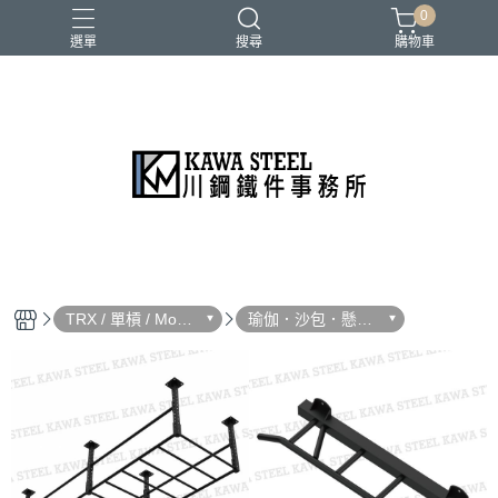
0
選單
搜尋
購物車
二柱／四柱／農夫架
健身地墊／硬舉墊
史密斯／ Cable飛鳥高低拉
地雷管／練背下拉配件
槓片／啞鈴／壺鈴
TRX / 單槓 / Monk
瑜伽．沙包．懸吊
ey Bar
架單槓