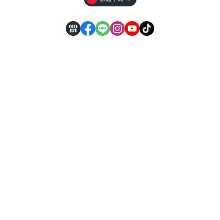
【服務據
點】
自行取貨處 | 台南市
仁德區義林路126號
製造廠 | 台南市永康區鹽信街78號
【營業時段】
週一至五 08:00～17:00