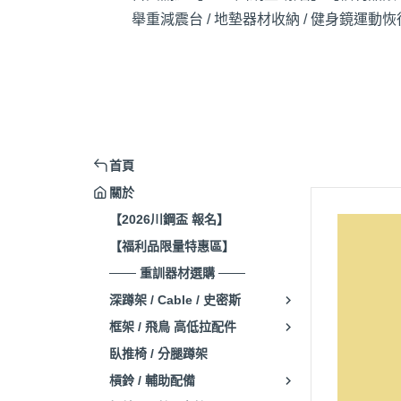
舉重減震台 / 地墊
器材收納 / 健身鏡
運動恢復
首頁
關於
【2026川鋼盃 報名】
【福利品限量特惠區】
─── 重訓器材選購 ───
深蹲架 / Cable / 史密斯
框架 / 飛鳥 高低拉配件
臥推椅 / 分腿蹲架
槓鈴 / 輔助配備