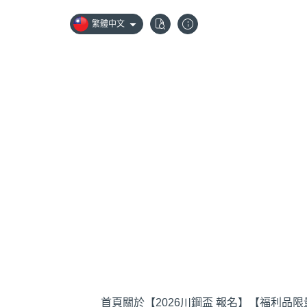
繁體中文
首頁
關於
【2026川鋼盃 報名】
【福利品限