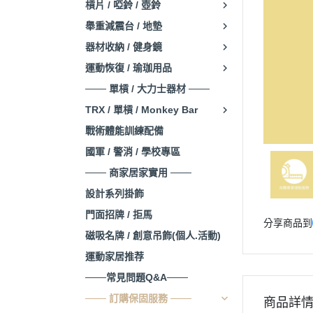
槓片 / 啞鈴 / 壺鈴
舉重減震台 / 地墊
器材收納 / 健身鏡
運動恢復 / 瑜珈用品
─── 單槓 / 大力士器材 ───
TRX / 單槓 / Monkey Bar
戰術體能訓練配備
國軍 / 警消 / 學校專區
─── 商家居家實用 ───
設計系列掛飾
門面招牌 / 拒馬
分享商品到
磁吸名牌 / 創意吊飾(個人.活動)
運動家居推荐
───常見問題Q&A───
─── 訂購保固服務 ───
商品詳