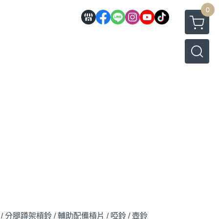
0
/ 分腿蹲架
槓鈴 / 輔助配備
槓片 / 啞鈴 / 壺鈴