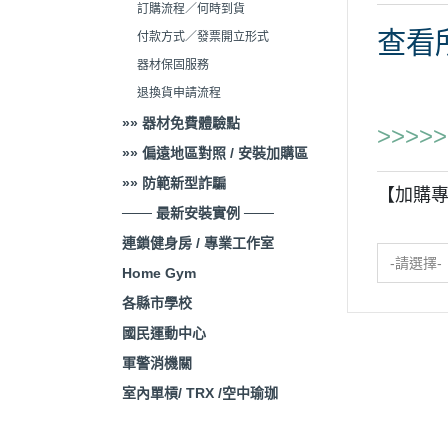
訂購流程／何時到貨
查看
付款方式／發票開立形式
器材保固服務
退換貨申請流程
»» 器材免費體驗點
>>>
»» 偏遠地區對照 / 安裝加購區
»» 防範新型詐騙
【加購
─── 最新安裝實例 ───
連鎖健身房 / 專業工作室
-請選擇-
Home Gym
各縣市學校
國民運動中心
軍警消機關
室內單槓/ TRX /空中瑜珈