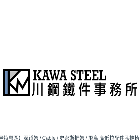
量特惠區】
深蹲架 / Cable / 史密斯
框架 / 飛鳥 高低拉配件
臥推椅 