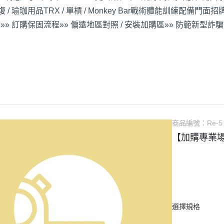
 / 瑜珈用品
TRX / 單槓 / Monkey Bar
戰術體能訓練配備
門面招牌
»» 訂購保固流程
»» 偏遠地區對照 / 安裝加購區
»» 防範新型詐騙
商品編號：
Re-5
【加購專業
選擇規格