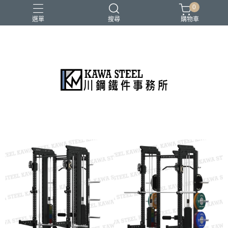
0
選單
搜尋
購物車
二柱／四柱／農夫架
健身地墊／硬舉墊
史密斯／ Cable飛鳥高低拉
地雷管／練背下拉配件
槓片／啞鈴／壺鈴