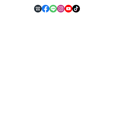
【服務據
點】
自行取貨處 | 台南市
仁德區義林路126號
製造廠 | 台南市永康區鹽信街78號
【營業時段】
週一至五 08:00～17:00
【聯繫客服】
06-2437705 / 0911-186-029