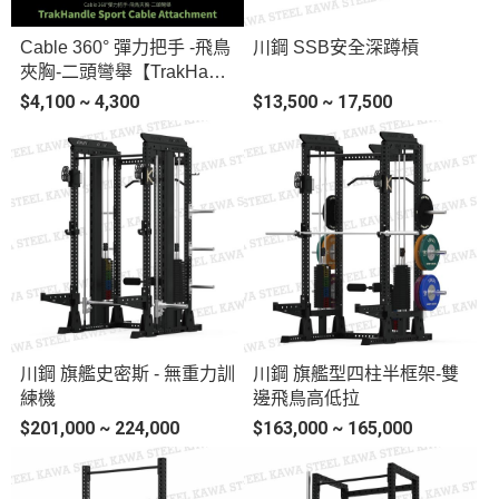
Cable 360° 彈力把手 -飛鳥
川鋼 SSB安全深蹲槓
夾胸-二頭彎舉【TrakHandl
e Sport】
$4,100 ~ 4,300
$13,500 ~ 17,500
川鋼 旗艦史密斯 - 無重力訓
川鋼 旗艦型四柱半框架-雙
練機
邊飛鳥高低拉
$201,000 ~ 224,000
$163,000 ~ 165,000