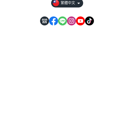
繁體中文
【服務據
點】
自行取貨處 | 台南市
仁德區義林路126號
製造廠 | 台南市永康區鹽信街78號
【營業時段】
週一至五 08:00～17:00