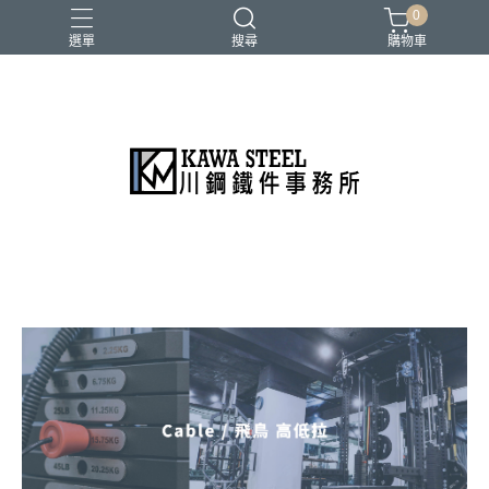
0
選單
搜尋
購物車
二柱／四柱／農夫架
健身地墊／硬舉墊
史密斯／ Cable飛鳥高低拉
地雷管／練背下拉配件
槓片／啞鈴／壺鈴