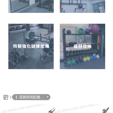
❙ 深蹲架與配備選
購