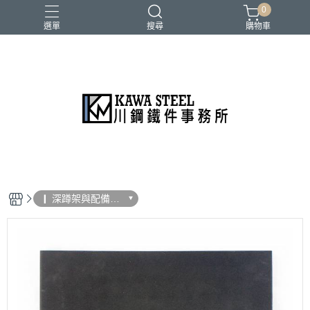
0
選單
搜尋
購物車
二柱／四柱／農夫架
健身地墊／硬舉墊
史密斯／ Cable飛鳥高低拉
地雷管／練背下拉配件
槓片／啞鈴／壺鈴
❙ 深蹲架與配備選
購