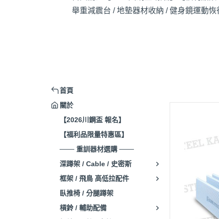
舉重減震台 / 地墊
器材收納 / 健身鏡
運動恢復
首頁
關於
【2026川鋼盃 報名】
【福利品限量特惠區】
─── 重訓器材選購 ───
深蹲架 / Cable / 史密斯
框架 / 飛鳥 高低拉配件
臥推椅 / 分腿蹲架
槓鈴 / 輔助配備