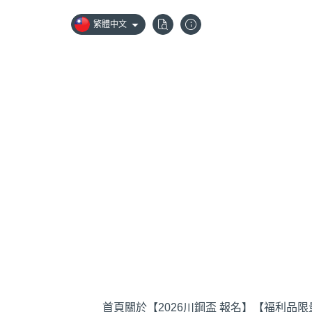
繁體中文
首頁
關於
【2026川鋼盃 報名】
【福利品限