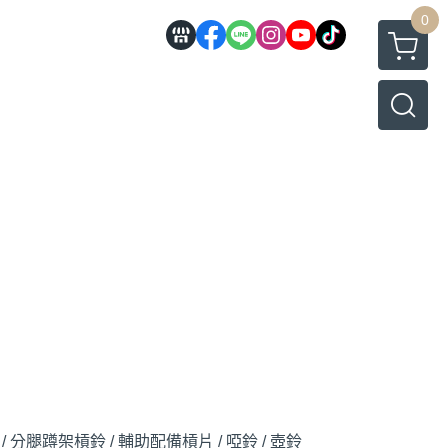
0
/ 分腿蹲架
槓鈴 / 輔助配備
槓片 / 啞鈴 / 壺鈴