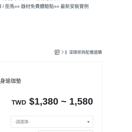
 / 拒馬
»» 器材免費體驗點
»» 最新安裝實例
❙ 深蹲架與配備選購
健身瑜珈墊
$
1,380 ~ 1,580
TWD
-請選擇-