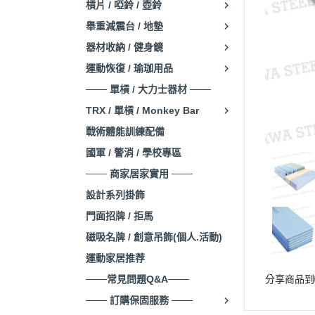
槓片 / 啞鈴 / 壺鈴
舉重減震台 / 地墊
器材收納 / 健身鏡
運動恢復 / 瑜珈用品
─── 單槓 / 大力士器材 ───
TRX / 單槓 / Monkey Bar
戰術體能訓練配備
國軍 / 警消 / 學校專區
─── 商家居家實用 ───
設計系列掛飾
門面招牌 / 拒馬
磁吸名牌 / 創意吊飾(個人.活動)
運動家居推荐
───常見問題Q&A───
分享商品到
─── 訂購保固服務 ───