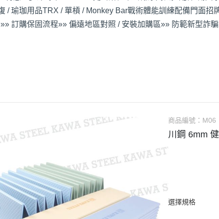
 / 瑜珈用品
TRX / 單槓 / Monkey Bar
戰術體能訓練配備
門面招牌
»» 訂購保固流程
»» 偏遠地區對照 / 安裝加購區
»» 防範新型詐騙
商品編號：
M06
川鋼 6mm 
選擇規格