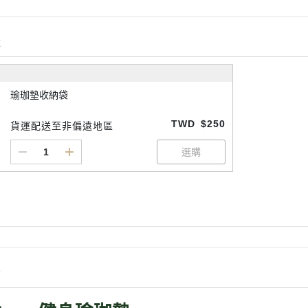
購
瑜珈墊收納袋
TWD
$250
貨運配送至非偏遠地區
情