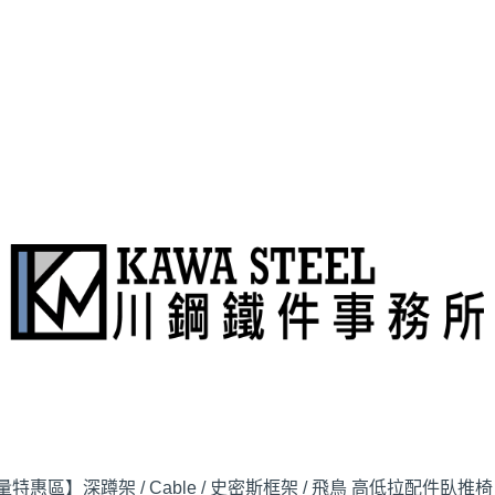
量特惠區】
深蹲架 / Cable / 史密斯
框架 / 飛鳥 高低拉配件
臥推椅 