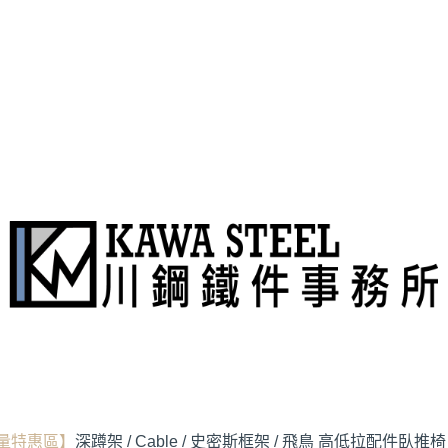
量特惠區】
深蹲架 / Cable / 史密斯
框架 / 飛鳥 高低拉配件
臥推椅 