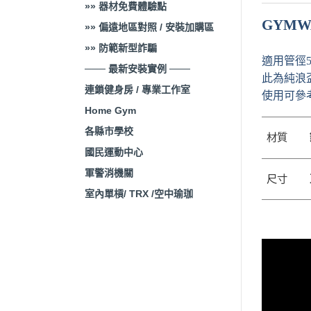
»» 器材免費體驗點
GYMW
»» 偏遠地區對照 / 安裝加購區
»» 防範新型詐騙
適用管徑5
─── 最新安裝實例 ───
此為純浪
連鎖健身房 / 專業工作室
使用可參
Home Gym
各縣市學校
材質
國民運動中心
軍警消機關
尺寸
室內單槓/ TRX /空中瑜珈