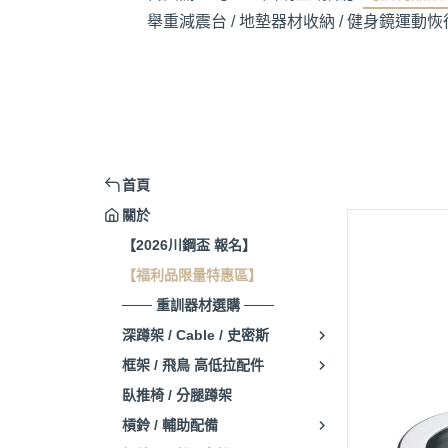
舉重減震台 / 地墊
器材收納 / 健身鏡
運動恢復
首頁
關於
【2026川鋼盃 報名】
【福利品限量特惠區】
─── 重訓器材選購 ───
深蹲架 / Cable / 史密斯
框架 / 飛鳥 高低拉配件
臥推椅 / 分腿蹲架
槓鈴 / 輔助配備