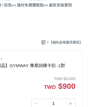
 / 拒馬
»» 器材免費體驗點
»» 最新安裝實例
【福利品限量特惠區】
14
品】GYMWAY 專業訓練卡扣 -1對
TWD
$
2,100
$
900
TWD