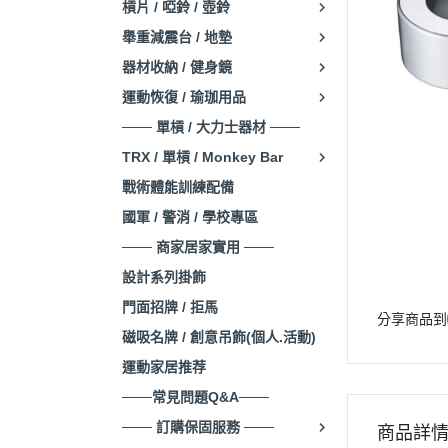
槓片 / 啞鈴 / 壺鈴
舉重減震台 / 地墊
器材收納 / 健身鏡
運動恢復 / 瑜珈用品
─── 單槓 / 大力士器材 ───
TRX / 單槓 / Monkey Bar
戰術體能訓練配備
國軍 / 警消 / 學校專區
─── 商家居家實用 ───
設計系列掛飾
門面招牌 / 拒馬
分享商品到
磁吸名牌 / 創意吊飾(個人.活動)
運動家居推荐
───常見問題Q&A───
─── 訂購保固服務 ───
商品詳