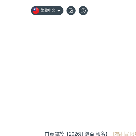
繁體中文
首頁
關於
【2026川鋼盃 報名】
【福利品限