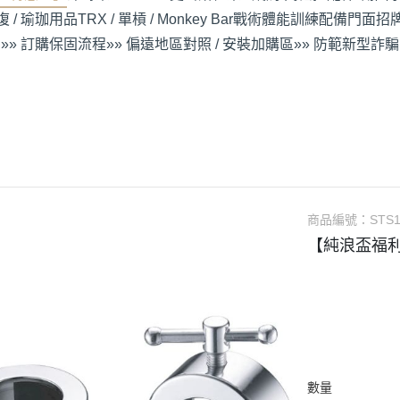
 / 瑜珈用品
TRX / 單槓 / Monkey Bar
戰術體能訓練配備
門面招牌
»» 訂購保固流程
»» 偏遠地區對照 / 安裝加購區
»» 防範新型詐騙
商品編號：
STS
【純浪盃福利
數量