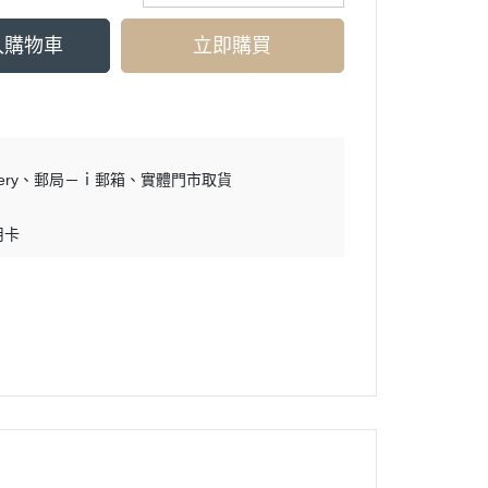
入購物車
立即購買
ry
郵局－ｉ郵箱
實體門市取貨
用卡