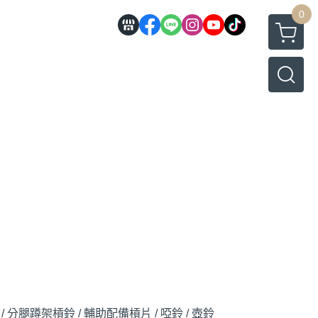
0
/ 分腿蹲架
槓鈴 / 輔助配備
槓片 / 啞鈴 / 壺鈴