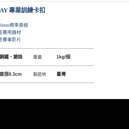
AY 專業訓練卡扣
0mm標準奧槓
盃賽用器材
考賽事影片
鋼鐵、鍍鉻
重量
1kg/
個
直徑
8.3cm
製造地
臺灣