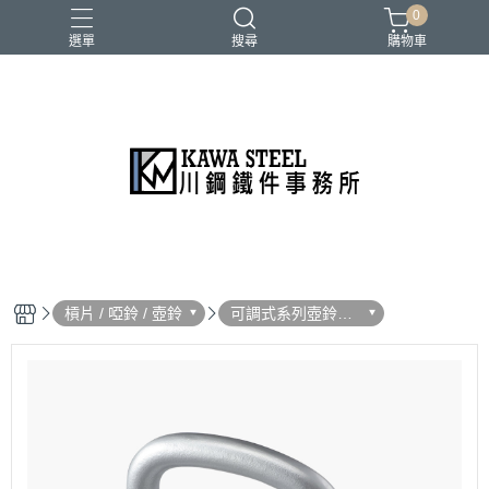
0
選單
搜尋
購物車
二柱／四柱／農夫架
健身地墊／硬舉墊
史密斯／ Cable飛鳥高低拉
地雷管／練背下拉配件
槓片／啞鈴／壺鈴
槓片 / 啞鈴 / 壺鈴
可調式系列壺鈴．
啞鈴．配件