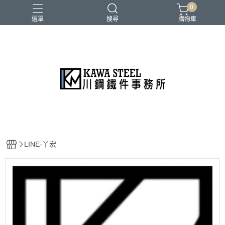
0
選單
搜尋
購物車
二柱／四柱／農夫架
健身地墊／硬舉墊
史密斯／ Cable飛鳥高低拉
地雷管／練背下拉配件
槓片／啞鈴／壺鈴
LINE-丫宏