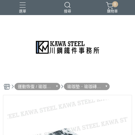
0
選單
搜尋
購物車
二柱／四柱／農夫架
健身地墊／硬舉墊
史密斯／ Cable飛鳥高低拉
地雷管／練背下拉配件
槓片／啞鈴／壺鈴
運動恢復 / 瑜珈用
瑜珈墊．瑜珈磚．
品
滾筒