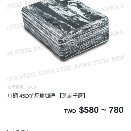
商品編號：
M08
川鋼 45D抗壓瑜珈磚 【芝麻千層】
$
580 ~ 780
TWD