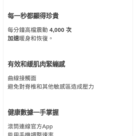
每一秒都顯得珍貴
每分鐘高檔震動
4,000 次
加速
暖身和恢復。
有效和緩肌肉緊繃感
曲線接觸面
避免對脊椎和其他敏感區造成壓力
健康數據一手掌握
滾筒
連線
官方App
能用手機調整速率