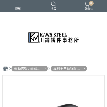
0
選單
搜尋
購物車
二柱／四柱／農夫架
健身地墊／硬舉墊
史密斯／ Cable飛鳥高低拉
地雷管／練背下拉配件
槓片／啞鈴／壺鈴
運動恢復 / 瑜珈用
專利全自動氣壓按
品
摩組