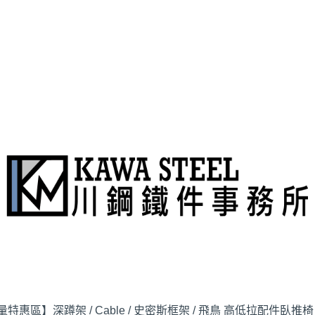
量特惠區】
深蹲架 / Cable / 史密斯
框架 / 飛鳥 高低拉配件
臥推椅 