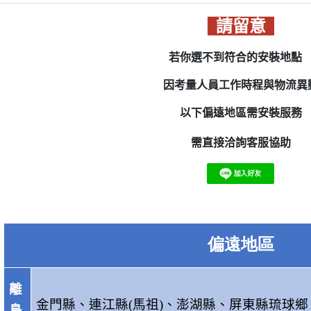
請留意
若你選不到符合的安裝地
因考量人員工作時程與物流異
以下偏遠地區需安裝服務
需直接洽詢客服協助
偏遠地區
離
金門縣、
連江縣(馬祖)、
澎湖縣、
屏東縣琉球鄉
島