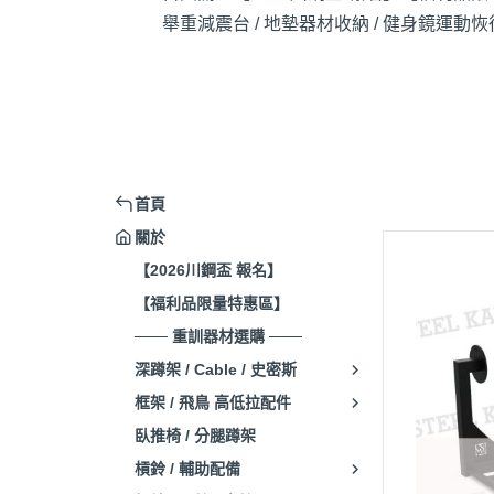
舉重減震台 / 地墊
器材收納 / 健身鏡
運動恢復
首頁
關於
【2026川鋼盃 報名】
【福利品限量特惠區】
─── 重訓器材選購 ───
深蹲架 / Cable / 史密斯
框架 / 飛鳥 高低拉配件
臥推椅 / 分腿蹲架
槓鈴 / 輔助配備