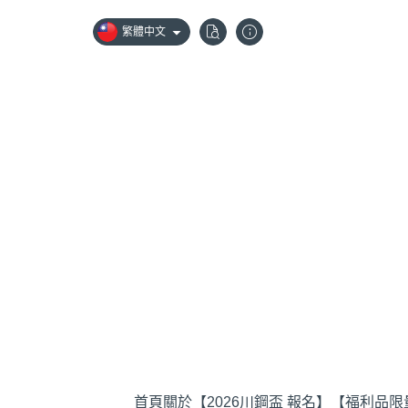
繁體中文
首頁
關於
【2026川鋼盃 報名】
【福利品限