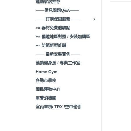
運動家居推荐
───常見問題Q&A───
─── 訂購保固服務 ───
»» 器材免費體驗點
»» 偏遠地區對照 / 安裝加購區
»» 防範新型詐騙
─── 最新安裝實例 ───
連鎖健身房 / 專業工作室
Home Gym
各縣市學校
國民運動中心
軍警消機關
室內單槓/ TRX /空中瑜珈