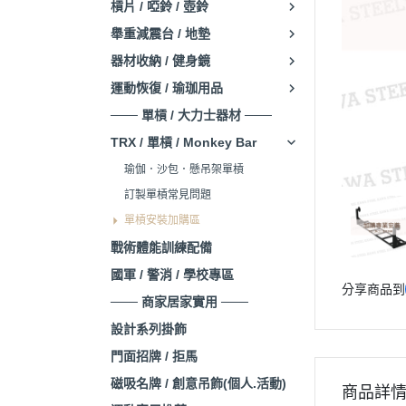
槓片 / 啞鈴 / 壺鈴
舉重減震台 / 地墊
器材收納 / 健身鏡
運動恢復 / 瑜珈用品
─── 單槓 / 大力士器材 ───
TRX / 單槓 / Monkey Bar
瑜伽．沙包．懸吊架單槓
訂製單槓常見問題
單槓安裝加購區
戰術體能訓練配備
國軍 / 警消 / 學校專區
分享商品到
─── 商家居家實用 ───
設計系列掛飾
門面招牌 / 拒馬
磁吸名牌 / 創意吊飾(個人.活動)
商品詳