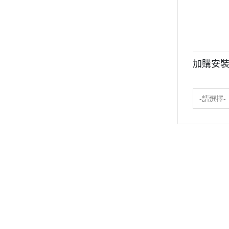
加購安裝
-請選擇-
【免費型錄&體驗】
【選購時請注意】
【川
MIT重訓器材品牌
一般／客製訂購
器
預約展間體驗
分期付／發票形式