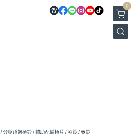
0
/ 分腿蹲架
槓鈴 / 輔助配備
槓片 / 啞鈴 / 壺鈴