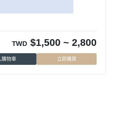
$
1,500 ~ 2,800
TWD
入購物車
立即購買
【服務據
點】
自行取貨處 | 台南市
仁德區義林路126號
製造廠 | 台南市永康區鹽信街78號
【營業時段】
週一至五 08:00～17:00