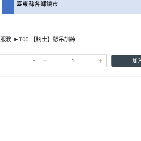
臺東縣各鄉鎮市
服務 ►T05 【騎士】懸吊訓練
加
鋼會員權益】
材保固內容
退換貨申請