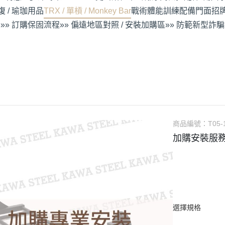
 / 瑜珈用品
TRX / 單槓 / Monkey Bar
戰術體能訓練配備
門面招牌
»» 訂購保固流程
»» 偏遠地區對照 / 安裝加購區
»» 防範新型詐騙
商品編號：
T05-
加購安裝服務
選擇規格