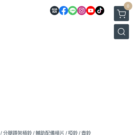
0
/ 分腿蹲架
槓鈴 / 輔助配備
槓片 / 啞鈴 / 壺鈴