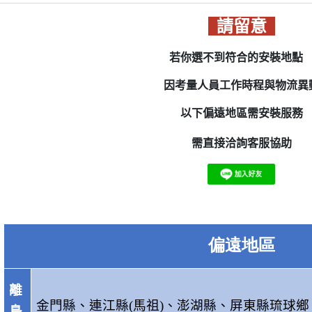
請留意
若你選不到符合的安裝地
因考量人員工作時程與物流異
以下偏遠地區需安裝服務
需直接洽詢客服協助
偏遠地區
離
金門縣、
連江縣(馬祖)、
澎湖縣、
屏東縣琉球鄉
島