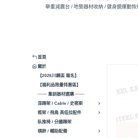
舉重減震台 / 地墊
器材收納 / 健身鏡
運動恢復
首頁
關於
【2026川鋼盃 報名】
【福利品限量特惠區】
─── 重訓器材選購 ───
深蹲架 / Cable / 史密斯
框架 / 飛鳥 高低拉配件
臥推椅 / 分腿蹲架
槓鈴 / 輔助配備