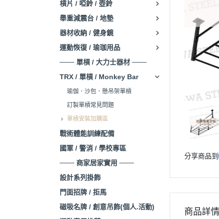
槓片 / 啞鈴 / 壺鈴
舉重減震台 / 地墊
器材收納 / 健身鏡
運動恢復 / 瑜珈用品
─── 單槓 / 大力士器材 ───
TRX / 單槓 / Monkey Bar
瑜伽．沙包．懸吊架單槓
訂製單槓常見問題
單槓安裝加購區
戰術體能訓練配備
國軍 / 警消 / 學校專區
分享商品到
─── 商家居家實用 ───
設計系列掛飾
門面招牌 / 拒馬
磁吸名牌 / 創意吊飾(個人.活動)
商品詳