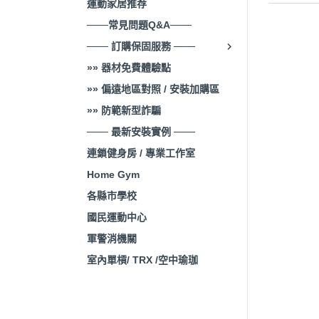
運動家居推荐
───常見問題Q&A───
─── 訂購保固服務 ───
»» 器材免費體驗點
»» 偏遠地區對照 / 安裝加購區
»» 防範新型詐騙
─── 最新安裝實例 ───
連鎖健身房 / 專業工作室
Home Gym
各縣市學校
國民運動中心
軍警消機關
室內單槓/ TRX /空中瑜珈