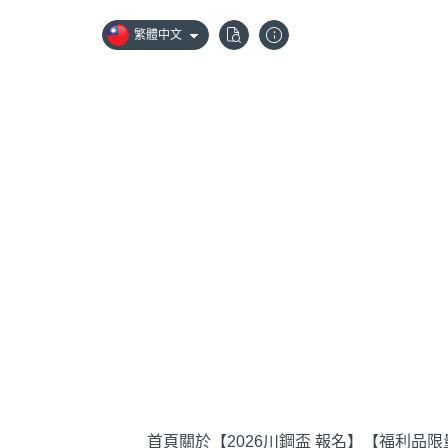
繁體中文
首頁
關於
【2026川鋼盃 報名】
【福利品限