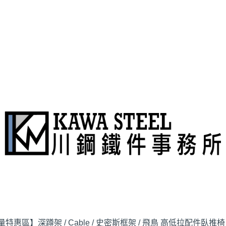
量特惠區】
深蹲架 / Cable / 史密斯
框架 / 飛鳥 高低拉配件
臥推椅 