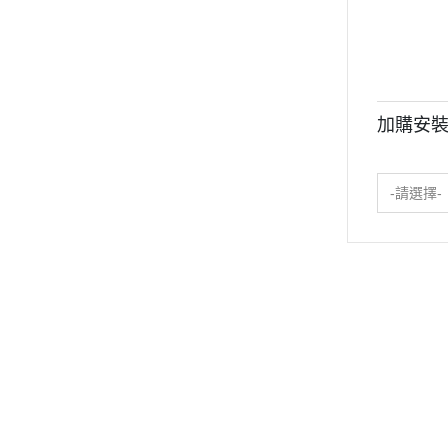
加購安裝
-請選擇-
【免費型錄&體驗】
【選購時請注意】
【川
MIT重訓器材品牌
一般／客製訂購
器
預約展間體驗
分期付／發票形式