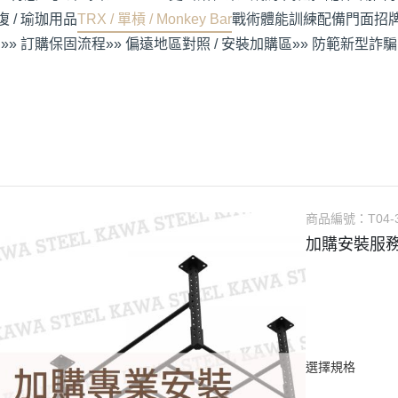
 / 瑜珈用品
TRX / 單槓 / Monkey Bar
戰術體能訓練配備
門面招牌
»» 訂購保固流程
»» 偏遠地區對照 / 安裝加購區
»» 防範新型詐騙
商品編號：
T04-
加購安裝服務 
選擇規格