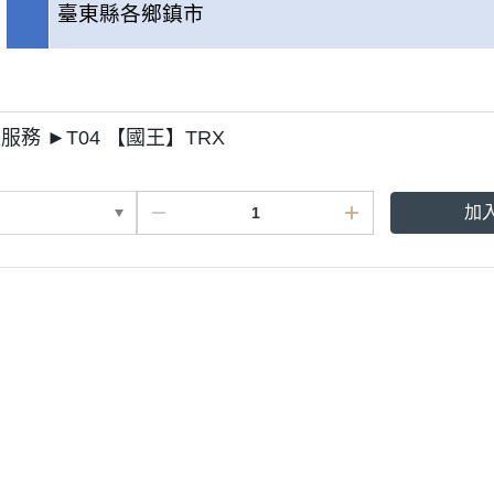
臺東縣各鄉鎮市
服務 ►T04 【國王】TRX
加
鋼會員權益】
材保固內容
退換貨申請