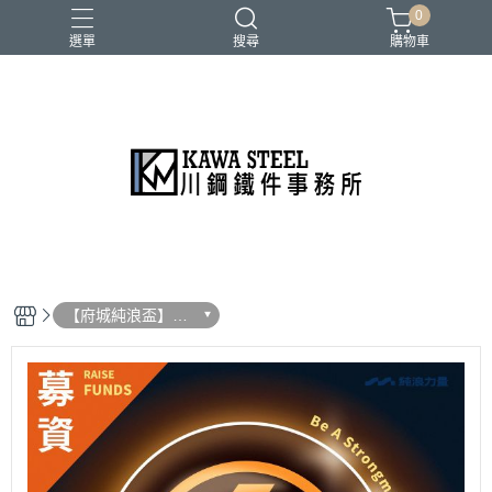
0
選單
搜尋
購物車
二柱／四柱／農夫架
健身地墊／硬舉墊
史密斯／ Cable飛鳥高低拉
地雷管／練背下拉配件
槓片／啞鈴／壺鈴
【府城純浪盃】大
力士比賽報名區