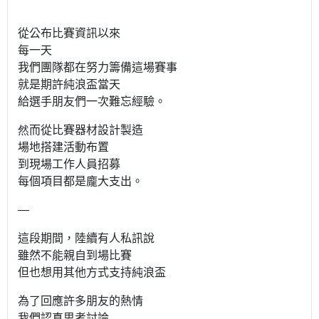
從公布比賽資訊以來
每一天
我們團隊都在努力籌備這場賽事
就是期許純浪盃當天
給選手朋友們一次難忘經驗。
然
而從比賽器材設計製造
場地搭建
活動布置
到現場工作人員招募
每個項目都是龐大支出。
—
這段期間，陸續有人私訊說
雖然不能親自到場比賽
但也想用其他方式支持純浪盃
為了回應許多朋友的熱情
我們認真思考討論