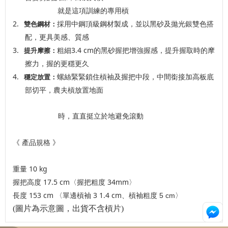
就是這項訓練的專用槓
2.
採用中鋼頂級鋼材製成，並以黑砂及拋光銀雙色搭
雙色鋼材：
配，更具美感、質感
3.
3.4 c
m
粗細
的黑砂握把增強握感，提升握取時的摩
提升摩擦：
擦力，握的更穩更久
4.
螺絲緊緊鎖住槓袖及握把中段，中間銜接加高板底
穩定放置：
部切平，農夫槓放置地面
時，直直挺立於地避免滾動
《 產品規格 》
10 kg
重量
17.5 cm
34mm
握把高度
〈握把粗度
〉
153 cm
3 1.4 cm、
長度
〈單邊槓袖
槓袖粗度
5 cm
〉
(圖片為示意圖，出貨不含槓片)