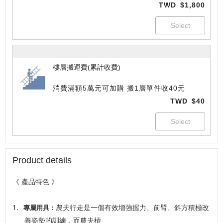
TWD
$1,800
樓層搬運費(累計收費)
消費滿額5萬元可加購 搬1層單件收40元
TWD
$40
Product details
《 產品特色 》
1.
農夫行走是一個有效增強握力、前臂、斜方積極改
專屬用具：
善姿勢的訓練，而農夫槓