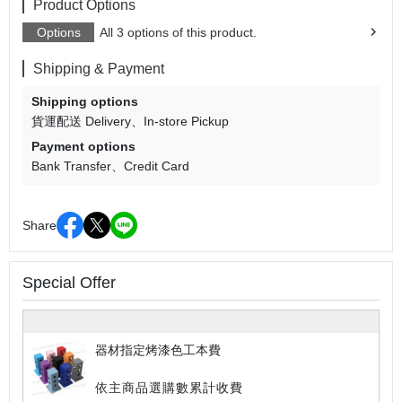
Product Options
Options
All 3 options of this product.
Shipping & Payment
Shipping options
貨運配送 Delivery
In-store Pickup
Payment options
Bank Transfer
Credit Card
Share
Special Offer
器材指定烤漆色工本費
依主商品選購數累計收費