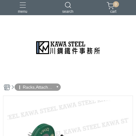
0
menu
search
cart
二柱／四柱／農夫架
健身地墊／硬舉墊
史密斯／ Cable飛鳥高低拉
地雷管／練背下拉配件
槓片／啞鈴／壺鈴
❙ Racks,Attachme
nts